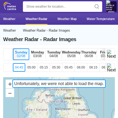
MENU
Weather
Weather Radar
Weather Map
Water Temperature
Weather
Weather Radar - Radar Images
Weather Radar - Radar Images
Sunday
Monday
Tuesday
Wednesday
Thursday
Friday
02/08
03/08
04/08
05/08
06/08
07/08
04:45
05:00
05:15
05:30
05:45
06:00
06:15
06:30
06
+
Unfortunately, we were not able to load the map.
–