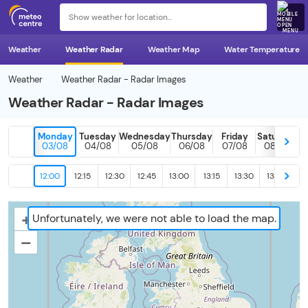
MENU
Weather
Weather Radar
Weather Map
Water Temperature
Weather
Weather Radar - Radar Images
Weather Radar - Radar Images
Monday
Tuesday
Wednesday
Thursday
Friday
Saturday
03/08
04/08
05/08
06/08
07/08
08/08
12:00
12:15
12:30
12:45
13:00
13:15
13:30
13:45
14
+
Unfortunately, we were not able to load the map.
–