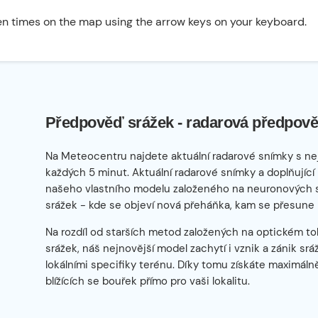
n times on the map using the arrow keys on your keyboard.
Předpověď srážek - radarová předpově
Na Meteocentru najdete aktuální radarové snímky s ne
každých 5 minut. Aktuální radarové snímky a doplňující
našeho vlastního modelu založeného na neuronových sítí
srážek - kde se objeví nová přeháňka, kam se přesune 
Na rozdíl od starších metod založených na optickém tok
srážek, náš nejnovější model zachytí i vznik a zánik sr
lokálními specifiky terénu. Díky tomu získáte maximál
blížících se bouřek přímo pro vaši lokalitu.