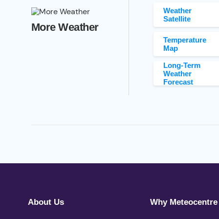
Weather
Satellite
More Weather
Temperature
Map
Long-Term
Weather
Forecast
About Us
Why Meteocentre