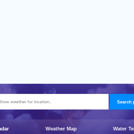
adar
Weather Map
Water T