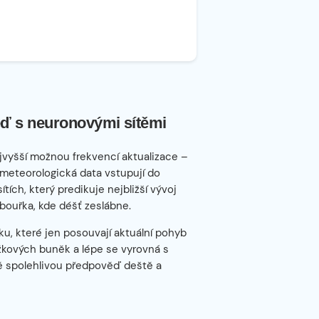
ď s neuronovými sítěmi
jvyšší možnou frekvencí aktualizace –
 meteorologická data vstupují do
ch, který predikuje nejbližší vývoj
bouřka, kde déšť zeslábne.
u, které jen posouvají aktuální pohyb
ážkových buněk a lépe se vyrovná s
ně spolehlivou předpověď deště a