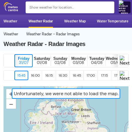
MENU
Weather
Weather Radar
Weather Map
Water Temperature
Weather
Weather Radar - Radar Images
Weather Radar - Radar Images
Friday
Saturday
Sunday
Monday
Tuesday
Wednesday
31/07
01/08
02/08
03/08
04/08
05/08
15:45
16:00
16:15
16:30
16:45
17:00
17:15
17:30
17
+
Unfortunately, we were not able to load the map.
–