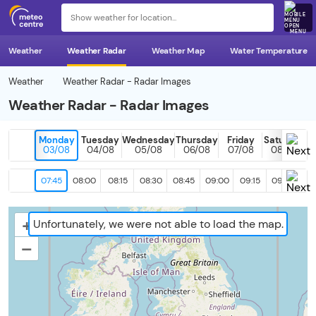
MENU
Weather
Weather Radar
Weather Map
Water Temperature
Weather
Weather Radar - Radar Images
Weather Radar - Radar Images
Monday
Tuesday
Wednesday
Thursday
Friday
Saturday
03/08
04/08
05/08
06/08
07/08
08/08
07:45
08:00
08:15
08:30
08:45
09:00
09:15
09:30
09
+
Unfortunately, we were not able to load the map.
–