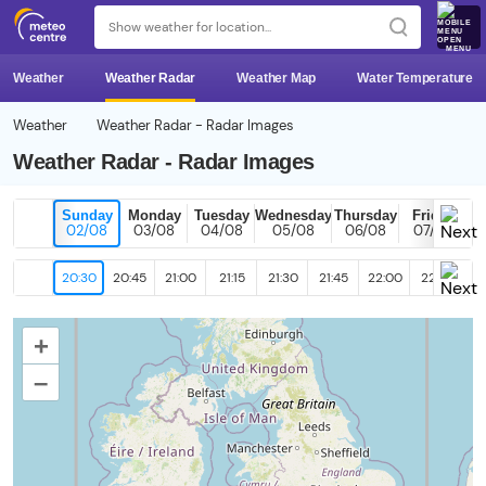
MENU
Weather
Weather Radar
Weather Map
Water Temperature
Weather
Weather Radar - Radar Images
Weather Radar - Radar Images
Sunday
Monday
Tuesday
Wednesday
Thursday
Friday
02/08
03/08
04/08
05/08
06/08
07/08
20:30
20:45
21:00
21:15
21:30
21:45
22:00
22:15
22
+
–