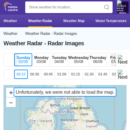
MENU
Weather
Weather Radar
Weather Map
Water Temperature
Weather
Weather Radar - Radar Images
Weather Radar - Radar Images
Sunday
Monday
Tuesday
Wednesday
Thursday
Friday
02/08
03/08
04/08
05/08
06/08
07/08
00:15
00:30
00:45
01:00
01:15
01:30
01:45
02:00
02
+
Unfortunately, we were not able to load the map.
–