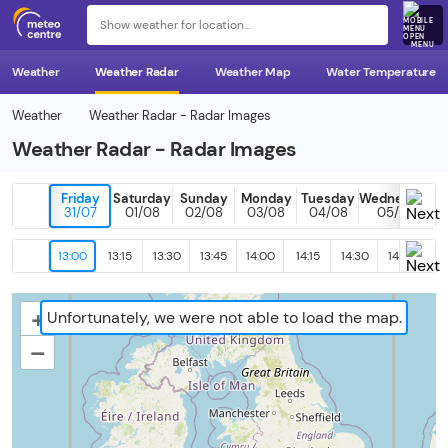
MENU
Weather
Weather Radar
Weather Map
Water Temperature
Weather
Weather Radar - Radar Images
Weather Radar - Radar Images
Friday
Saturday
Sunday
Monday
Tuesday
Wednesday
31/07
01/08
02/08
03/08
04/08
05/08
13:00
13:15
13:30
13:45
14:00
14:15
14:30
14:45
15
+
Unfortunately, we were not able to load the map.
–