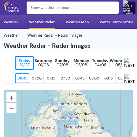
MENU
Weather
Weather Radar
Weather Map
Water Temperature
Weather
Weather Radar - Radar Images
Weather Radar - Radar Images
Friday
Saturday
Sunday
Monday
Tuesday
Wednesday
31/07
01/08
02/08
03/08
04/08
05/08
06:45
07:00
07:15
07:30
07:45
08:00
08:15
08:30
08
+
–