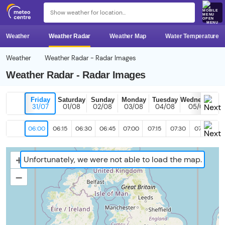
MENU
Weather
Weather Radar
Weather Map
Water Temperature
Weather
Weather Radar - Radar Images
Weather Radar - Radar Images
Friday
Saturday
Sunday
Monday
Tuesday
Wednesday
31/07
01/08
02/08
03/08
04/08
05/08
06:00
06:15
06:30
06:45
07:00
07:15
07:30
07:45
08
+
Unfortunately, we were not able to load the map.
–