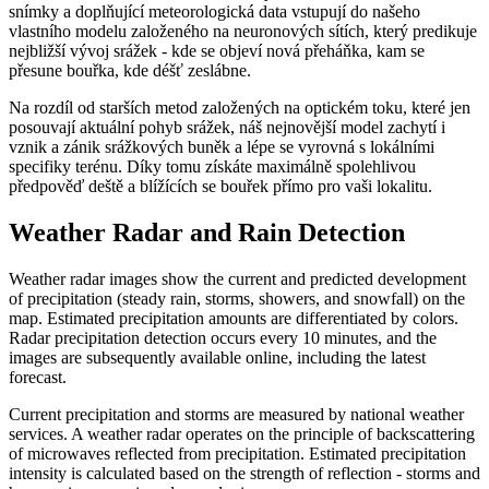
snímky a doplňující meteorologická data vstupují do našeho
vlastního modelu založeného na neuronových sítích, který predikuje
nejbližší vývoj srážek - kde se objeví nová přeháňka, kam se
přesune bouřka, kde déšť zeslábne.
Na rozdíl od starších metod založených na optickém toku, které jen
posouvají aktuální pohyb srážek, náš nejnovější model zachytí i
vznik a zánik srážkových buněk a lépe se vyrovná s lokálními
specifiky terénu. Díky tomu získáte maximálně spolehlivou
předpověď deště a blížících se bouřek přímo pro vaši lokalitu.
Weather Radar and Rain Detection
Weather radar images show the current and predicted development
of precipitation (steady rain, storms, showers, and snowfall) on the
map. Estimated precipitation amounts are differentiated by colors.
Radar precipitation detection occurs every 10 minutes, and the
images are subsequently available online, including the latest
forecast.
Current precipitation and storms are measured by national weather
services. A weather radar operates on the principle of backscattering
of microwaves reflected from precipitation. Estimated precipitation
intensity is calculated based on the strength of reflection - storms and