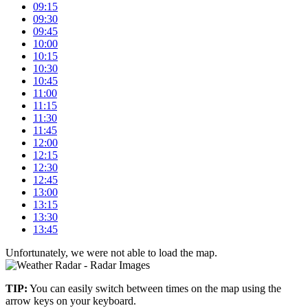
09:15
09:30
09:45
10:00
10:15
10:30
10:45
11:00
11:15
11:30
11:45
12:00
12:15
12:30
12:45
13:00
13:15
13:30
13:45
Unfortunately, we were not able to load the map.
+
TIP:
You can easily switch between times on the map using the
–
arrow keys on your keyboard.