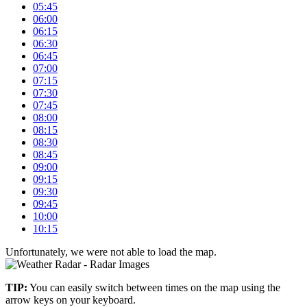
05:45
06:00
06:15
06:30
06:45
07:00
07:15
07:30
07:45
08:00
08:15
08:30
08:45
09:00
09:15
09:30
09:45
10:00
10:15
Unfortunately, we were not able to load the map.
+
TIP:
You can easily switch between times on the map using the
–
arrow keys on your keyboard.