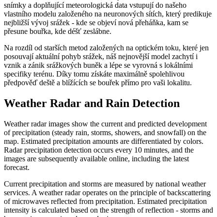
snímky a doplňující meteorologická data vstupují do našeho
vlastního modelu založeného na neuronových sítích, který predikuje
nejbližší vývoj srážek - kde se objeví nová přeháňka, kam se
přesune bouřka, kde déšť zeslábne.
Na rozdíl od starších metod založených na optickém toku, které jen
posouvají aktuální pohyb srážek, náš nejnovější model zachytí i
vznik a zánik srážkových buněk a lépe se vyrovná s lokálními
specifiky terénu. Díky tomu získáte maximálně spolehlivou
předpověď deště a blížících se bouřek přímo pro vaši lokalitu.
Weather Radar and Rain Detection
Weather radar images show the current and predicted development
of precipitation (steady rain, storms, showers, and snowfall) on the
map. Estimated precipitation amounts are differentiated by colors.
Radar precipitation detection occurs every 10 minutes, and the
images are subsequently available online, including the latest
forecast.
Current precipitation and storms are measured by national weather
services. A weather radar operates on the principle of backscattering
of microwaves reflected from precipitation. Estimated precipitation
intensity is calculated based on the strength of reflection - storms and