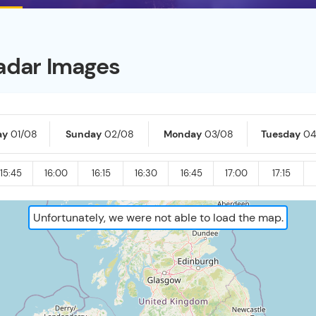
adar Images
ay
01/08
Sunday
02/08
Monday
03/08
Tuesday
04
15:45
16:00
16:15
16:30
16:45
17:00
17:15
Unfortunately, we were not able to load the map.