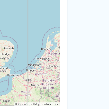
©
OpenStreetMap
contributors.