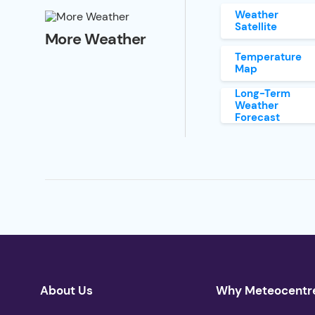
Weather
Satellite
More Weather
Temperature
Map
Long-Term
Weather
Forecast
About Us
Why Meteocentr