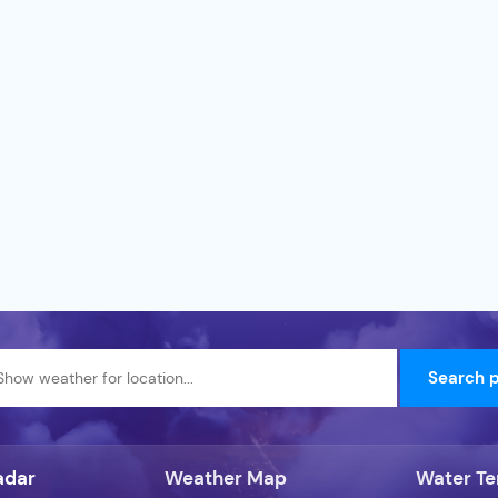
adar
Weather Map
Water T