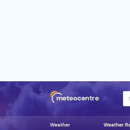
meteocentre
Weather
Weather R