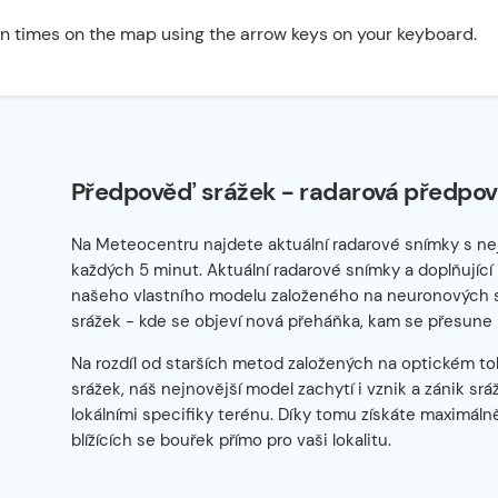
n times on the map using the arrow keys on your keyboard.
Předpověď srážek - radarová předpov
Na Meteocentru najdete aktuální radarové snímky s ne
každých 5 minut. Aktuální radarové snímky a doplňující
našeho vlastního modelu založeného na neuronových sítí
srážek - kde se objeví nová přeháňka, kam se přesune 
Na rozdíl od starších metod založených na optickém tok
srážek, náš nejnovější model zachytí i vznik a zánik sr
lokálními specifiky terénu. Díky tomu získáte maximál
blížících se bouřek přímo pro vaši lokalitu.