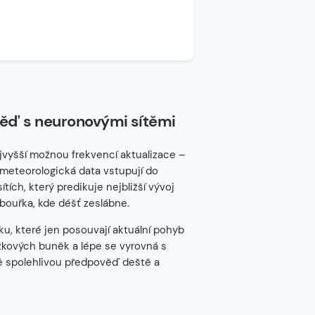
ěď s neuronovými sítěmi
jvyšší možnou frekvencí aktualizace –
 meteorologická data vstupují do
ch, který predikuje nejbližší vývoj
bouřka, kde déšť zeslábne.
u, které jen posouvají aktuální pohyb
ážkových buněk a lépe se vyrovná s
ně spolehlivou předpověď deště a