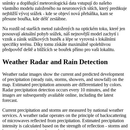
snímky a doplňující meteorologická data vstupují do našeho
vlastního modelu založeného na neuronových sítích, který predikuje
nejbližší vývoj srážek - kde se objeví nová přeháňka, kam se
přesune bouřka, kde déšť zeslábne.
Na rozdíl od starších metod založených na optickém toku, které jen
posouvají aktuální pohyb srážek, náš nejnovější model zachytí i
vznik a zánik srážkových buněk a lépe se vyrovná s lokálními
specifiky terénu. Díky tomu získáte maximálně spolehlivou
předpověď deště a blížících se bouřek přímo pro vaši lokalitu.
Weather Radar and Rain Detection
Weather radar images show the current and predicted development
of precipitation (steady rain, storms, showers, and snowfall) on the
map. Estimated precipitation amounts are differentiated by colors.
Radar precipitation detection occurs every 10 minutes, and the
images are subsequently available online, including the latest
forecast.
Current precipitation and storms are measured by national weather
services. A weather radar operates on the principle of backscattering
of microwaves reflected from precipitation. Estimated precipitation
intensity is calculated based on the strength of reflection - storms and