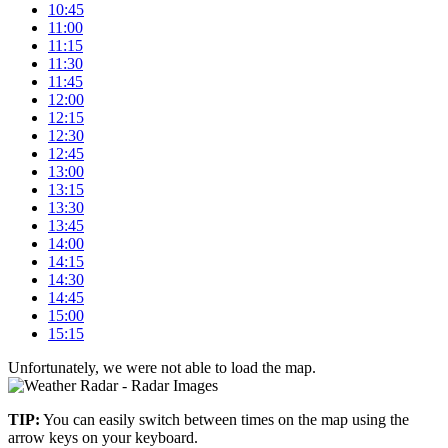
10:45
11:00
11:15
11:30
11:45
12:00
12:15
12:30
12:45
13:00
13:15
13:30
13:45
14:00
14:15
14:30
14:45
15:00
15:15
Unfortunately, we were not able to load the map.
+
TIP:
You can easily switch between times on the map using the
–
arrow keys on your keyboard.