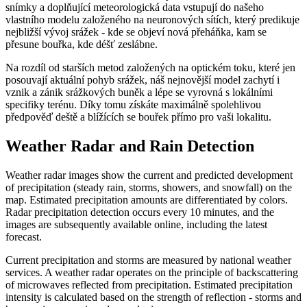
snímky a doplňující meteorologická data vstupují do našeho
vlastního modelu založeného na neuronových sítích, který predikuje
nejbližší vývoj srážek - kde se objeví nová přeháňka, kam se
přesune bouřka, kde déšť zeslábne.
Na rozdíl od starších metod založených na optickém toku, které jen
posouvají aktuální pohyb srážek, náš nejnovější model zachytí i
vznik a zánik srážkových buněk a lépe se vyrovná s lokálními
specifiky terénu. Díky tomu získáte maximálně spolehlivou
předpověď deště a blížících se bouřek přímo pro vaši lokalitu.
Weather Radar and Rain Detection
Weather radar images show the current and predicted development
of precipitation (steady rain, storms, showers, and snowfall) on the
map. Estimated precipitation amounts are differentiated by colors.
Radar precipitation detection occurs every 10 minutes, and the
images are subsequently available online, including the latest
forecast.
Current precipitation and storms are measured by national weather
services. A weather radar operates on the principle of backscattering
of microwaves reflected from precipitation. Estimated precipitation
intensity is calculated based on the strength of reflection - storms and