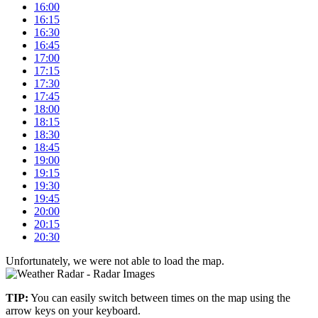
16:00
16:15
16:30
16:45
17:00
17:15
17:30
17:45
18:00
18:15
18:30
18:45
19:00
19:15
19:30
19:45
20:00
20:15
20:30
Unfortunately, we were not able to load the map.
+
TIP:
You can easily switch between times on the map using the
–
arrow keys on your keyboard.