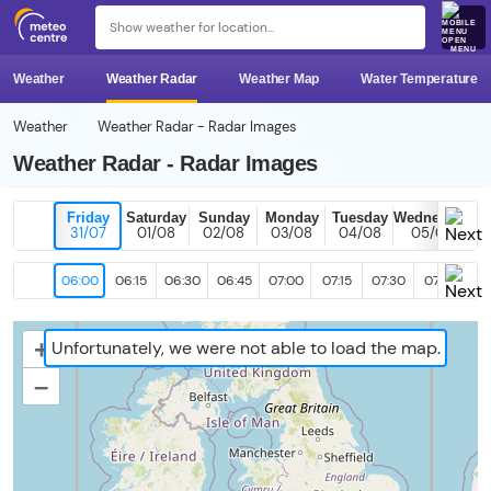
MENU
Weather
Weather Radar
Weather Map
Water Temperature
Weather
Weather Radar - Radar Images
Weather Radar - Radar Images
Friday
Saturday
Sunday
Monday
Tuesday
Wednesday
31/07
01/08
02/08
03/08
04/08
05/08
06:00
06:15
06:30
06:45
07:00
07:15
07:30
07:45
08
+
Unfortunately, we were not able to load the map.
–