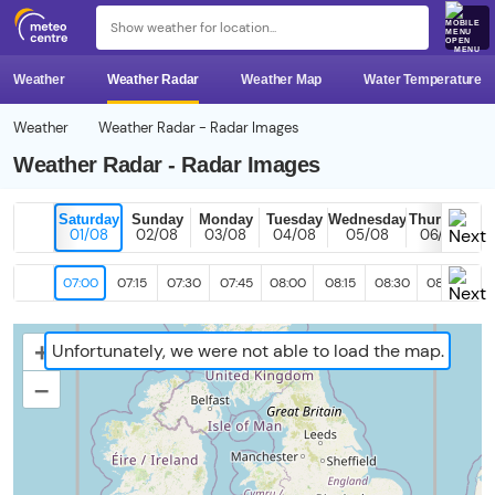
MENU
Weather
Weather Radar
Weather Map
Water Temperature
Weather
Weather Radar - Radar Images
Weather Radar - Radar Images
Saturday
Sunday
Monday
Tuesday
Wednesday
Thursday
01/08
02/08
03/08
04/08
05/08
06/08
07:00
07:15
07:30
07:45
08:00
08:15
08:30
08:45
09
+
Unfortunately, we were not able to load the map.
–