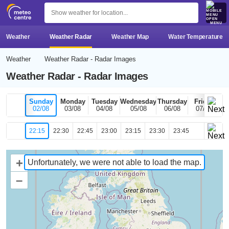
MENU
Weather
Weather Radar
Weather Map
Water Temperature
Weather
Weather Radar - Radar Images
Weather Radar - Radar Images
Sunday
Monday
Tuesday
Wednesday
Thursday
Friday
02/08
03/08
04/08
05/08
06/08
07/08
22:15
22:30
22:45
23:00
23:15
23:30
23:45
+
Unfortunately, we were not able to load the map.
–