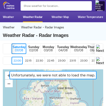
MENU
Weather
Weather Radar
Weather Map
Water Temperature
Weather
Weather Radar - Radar Images
Weather Radar - Radar Images
Saturday
Sunday
Monday
Tuesday
Wednesday
Thursday
01/08
02/08
03/08
04/08
05/08
06/08
22:00
22:15
22:30
22:45
23:00
23:15
23:30
23:45
+
Unfortunately, we were not able to load the map.
–