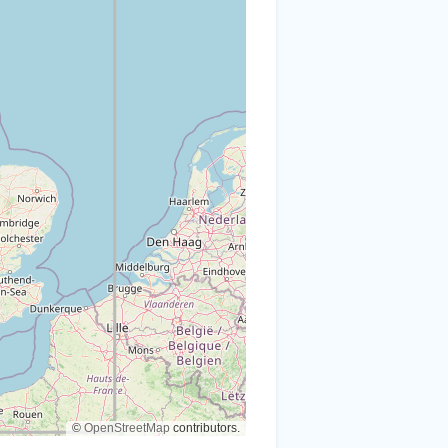
©
OpenStreetMap
contributors.