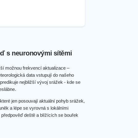
ď s neuronovými sítěmi
ší možnou frekvencí aktualizace –
teorologická data vstupují do našeho
redikuje nejbližší vývoj srážek - kde se
eslábne.
které jen posouvají aktuální pohyb srážek,
uněk a lépe se vyrovná s lokálními
 předpověď deště a blížících se bouřek