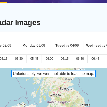
adar Images
y
02/08
Monday
03/08
Tuesday
04/08
Wednesday
05:15
05:30
05:45
06:00
06:15
06:30
06:45
Unfortunately, we were not able to load the map.