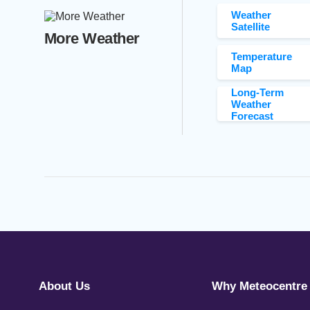
Weather
Satellite
More Weather
Temperature
Map
Long-Term
Weather
Forecast
About Us
Why Meteocentre