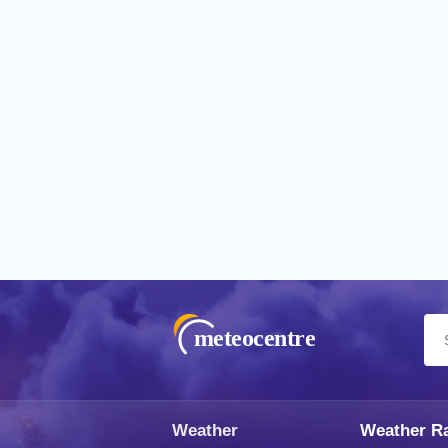
meteocentre
Weather
Weather R