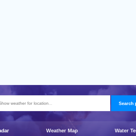
adar
Weather Map
Water T