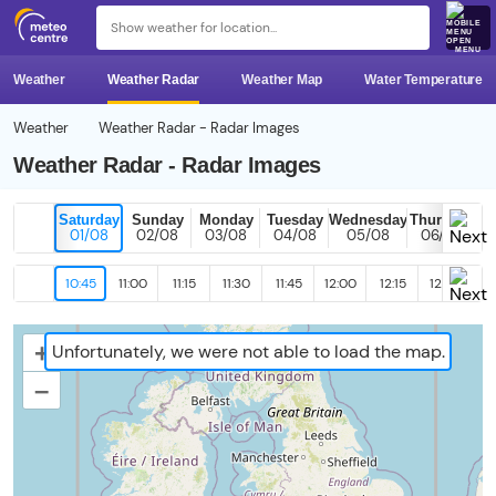
MENU
Weather
Weather Radar
Weather Map
Water Temperature
Weather
Weather Radar - Radar Images
Weather Radar - Radar Images
Saturday
Sunday
Monday
Tuesday
Wednesday
Thursday
01/08
02/08
03/08
04/08
05/08
06/08
10:45
11:00
11:15
11:30
11:45
12:00
12:15
12:30
12
+
Unfortunately, we were not able to load the map.
–