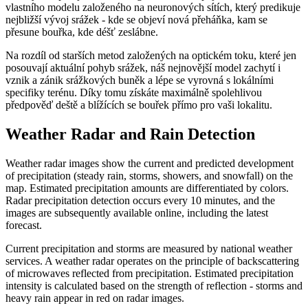
vlastního modelu založeného na neuronových sítích, který predikuje
nejbližší vývoj srážek - kde se objeví nová přeháňka, kam se
přesune bouřka, kde déšť zeslábne.
Na rozdíl od starších metod založených na optickém toku, které jen
posouvají aktuální pohyb srážek, náš nejnovější model zachytí i
vznik a zánik srážkových buněk a lépe se vyrovná s lokálními
specifiky terénu. Díky tomu získáte maximálně spolehlivou
předpověď deště a blížících se bouřek přímo pro vaši lokalitu.
Weather Radar and Rain Detection
Weather radar images show the current and predicted development
of precipitation (steady rain, storms, showers, and snowfall) on the
map. Estimated precipitation amounts are differentiated by colors.
Radar precipitation detection occurs every 10 minutes, and the
images are subsequently available online, including the latest
forecast.
Current precipitation and storms are measured by national weather
services. A weather radar operates on the principle of backscattering
of microwaves reflected from precipitation. Estimated precipitation
intensity is calculated based on the strength of reflection - storms and
heavy rain appear in red on radar images.