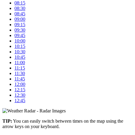
08:15
08:30
08:45
09:00
09:15
09:30
09:45
10:00
10:15
10:30
10:45
11:00
11:15
11:30
11:45
12:00
12:15
12:30
12:45
+
TIP:
You can easily switch between times on the map using the
–
arrow keys on your keyboard.