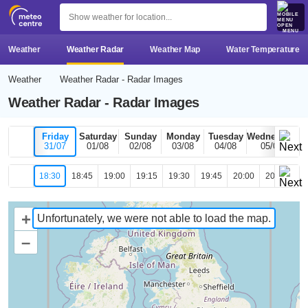
MENU
Weather
Weather Radar
Weather Map
Water Temperature
Weather
Weather Radar - Radar Images
Weather Radar - Radar Images
Friday
Saturday
Sunday
Monday
Tuesday
Wednesday
31/07
01/08
02/08
03/08
04/08
05/08
18:30
18:45
19:00
19:15
19:30
19:45
20:00
20:15
20
+
Unfortunately, we were not able to load the map.
–