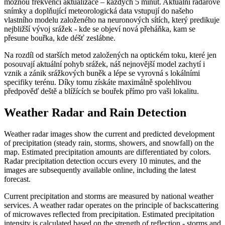
možnou frekvencí aktualizace – každých 5 minut. Aktuální radarové
snímky a doplňující meteorologická data vstupují do našeho
vlastního modelu založeného na neuronových sítích, který predikuje
nejbližší vývoj srážek - kde se objeví nová přeháňka, kam se
přesune bouřka, kde déšť zeslábne.
Na rozdíl od starších metod založených na optickém toku, které jen
posouvají aktuální pohyb srážek, náš nejnovější model zachytí i
vznik a zánik srážkových buněk a lépe se vyrovná s lokálními
specifiky terénu. Díky tomu získáte maximálně spolehlivou
předpověď deště a blížících se bouřek přímo pro vaši lokalitu.
Weather Radar and Rain Detection
Weather radar images show the current and predicted development
of precipitation (steady rain, storms, showers, and snowfall) on the
map. Estimated precipitation amounts are differentiated by colors.
Radar precipitation detection occurs every 10 minutes, and the
images are subsequently available online, including the latest
forecast.
Current precipitation and storms are measured by national weather
services. A weather radar operates on the principle of backscattering
of microwaves reflected from precipitation. Estimated precipitation
intensity is calculated based on the strength of reflection - storms and