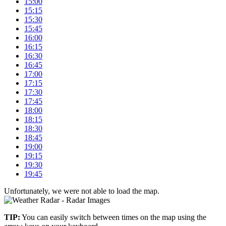
15:00
15:15
15:30
15:45
16:00
16:15
16:30
16:45
17:00
17:15
17:30
17:45
18:00
18:15
18:30
18:45
19:00
19:15
19:30
19:45
Unfortunately, we were not able to load the map.
+
TIP:
You can easily switch between times on the map using the
–