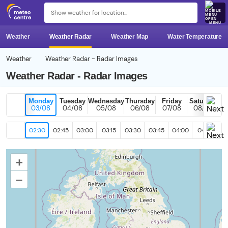
MENU
Weather
Weather Radar
Weather Map
Water Temperature
Weather
Weather Radar - Radar Images
Weather Radar - Radar Images
Monday
Tuesday
Wednesday
Thursday
Friday
Saturday
03/08
04/08
05/08
06/08
07/08
08/08
02:30
02:45
03:00
03:15
03:30
03:45
04:00
04:15
04
+
–