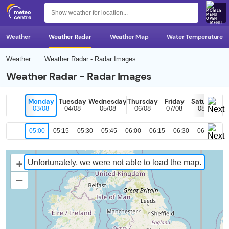
MENU
Weather
Weather Radar
Weather Map
Water Temperature
Weather
Weather Radar - Radar Images
Weather Radar - Radar Images
Monday
Tuesday
Wednesday
Thursday
Friday
Saturday
03/08
04/08
05/08
06/08
07/08
08/08
05:00
05:15
05:30
05:45
06:00
06:15
06:30
06:45
07
+
Unfortunately, we were not able to load the map.
–