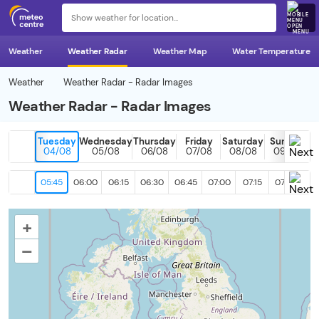
MENU
Weather
Weather Radar
Weather Map
Water Temperature
Weather
Weather Radar - Radar Images
Weather Radar - Radar Images
Tuesday
Wednesday
Thursday
Friday
Saturday
Sunday
04/08
05/08
06/08
07/08
08/08
09/08
05:45
06:00
06:15
06:30
06:45
07:00
07:15
07:30
07
+
–