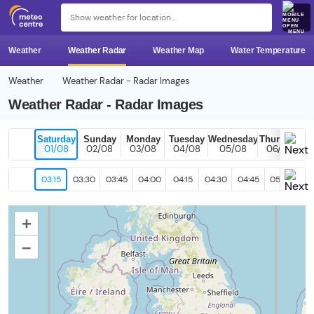
MENU
Weather
Weather Radar
Weather Map
Water Temperature
Weather
Weather Radar - Radar Images
Weather Radar - Radar Images
Saturday
Sunday
Monday
Tuesday
Wednesday
Thursday
01/08
02/08
03/08
04/08
05/08
06/08
03:15
03:30
03:45
04:00
04:15
04:30
04:45
05:00
05
+
–